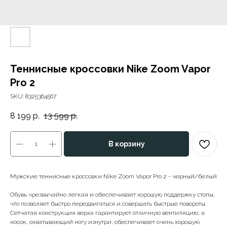
Теннисные кроссовки Nike Zoom Vapor
Pro 2
SKU:
8325364567
8 199
р.
13 599
р.
В корзину
Мужские теннисные кроссовки Nike Zoom Vapor Pro 2 - черный/белый
Обувь чрезвычайно легкая и обеспечивает хорошую поддержку стопы,
что позволяет быстро передвигаться и совершать быстрые повороты.
Сетчатая конструкция верха гарантирует отличную вентиляцию, а
носок, охватывающий ногу изнутри, обеспечивает очень хорошую