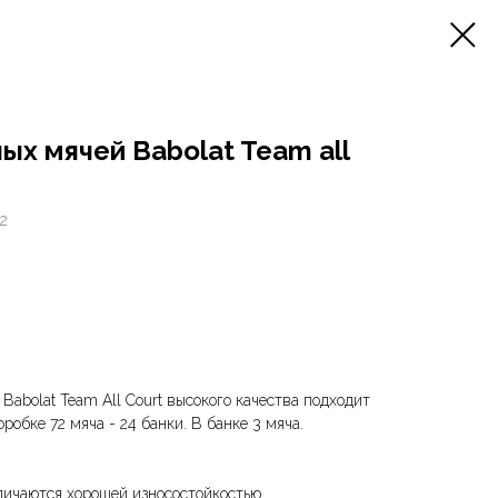
ых мячей Babolat Team all
72
abolat Team All Court высокого качества подходит
робке 72 мяча - 24 банки. В банке 3 мяча.
ичаются хорошей износостойкостью.