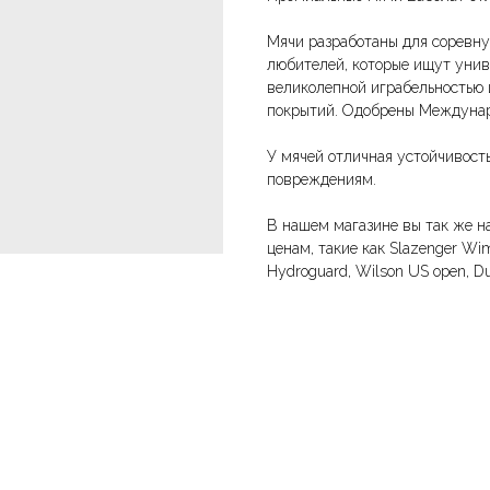
Мячи разработаны для соревну
любителей, которые ищут униве
великолепной играбельностью 
покрытий. Одобрены Междунаро
У мячей отличная устойчивост
повреждениям.
В нашем магазине вы так же н
ценам, такие как Slazenger Wimb
Hydroguard, Wilson US open, D