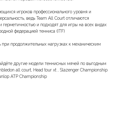
ющихся игроков профессионального уровня и
рсальность, ведь Team All Court отличаются
и герметичностью и подходят для игры на всех видах
дной федерацией тенниса (ITF)
ь при продолжительных нагрузках к механическим
айдёте другие модели теннисных мячей по выгодным
ledon all court, Head tour xt , Slazenger Championship
unlop ATP Championship