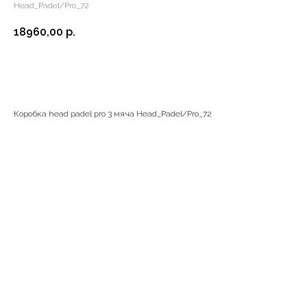
Head_Padel/Pro_72
18960,00
р.
В корзину
Коробка head padel pro 3 мяча Head_Padel/Pro_72