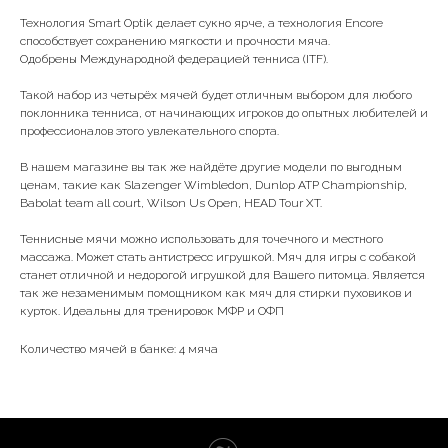
Технология Smart Optik делает сукно ярче, а технология Encore
способствует сохранению мягкости и прочности мяча.
Одобрены Международной федерацией тенниса (ITF).
Такой набор из четырёх мячей будет отличным выбором для любого
поклонника тенниса, от начинающих игроков до опытных любителей и
профессионалов этого увлекательного спорта.
В нашем магазине вы так же найдёте другие модели по выгодным
ценам, такие как Slazenger Wimbledon, Dunlop ATP Championship,
Babolat team all court, Wilson Us Open, HEAD Tour XT.
Теннисные мячи можно использовать для точечного и местного
массажа. Может стать антистресс игрушкой. Мяч для игры с собакой
станет отличной и недорогой игрушкой для Вашего питомца. Является
так же незаменимым помощником как мяч для стирки пуховиков и
курток. Идеальны для тренировок МФР и ОФП
Количество мячей в банке: 4 мяча