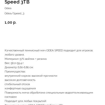
Speed 3TB
Odea
Odea/Speed_3
1,00
р.
В корзину
Качественный теннисный мяч ODEA SPEED подходит для игроков
любого уровня.
Материал: 57% войлок + резина
Вес: 56,0-59,4 г
Диаметр: 6,60-6,80 см
Преимущества:
внутренний каркас высокой прочности
высокая долговечность
стабильный отскок
комфортные ощущения
Поверхность мяча обработана специальным водоотталкивающим
составом
Подходит для любых покрытий